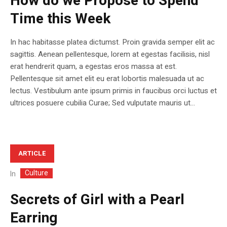
How do we Propose to Spend
Time this Week
In hac habitasse platea dictumst. Proin gravida semper elit ac
sagittis. Aenean pellentesque, lorem at egestas facilisis, nisl
erat hendrerit quam, a egestas eros massa at est.
Pellentesque sit amet elit eu erat lobortis malesuada ut ac
lectus. Vestibulum ante ipsum primis in faucibus orci luctus et
ultrices posuere cubilia Curae; Sed vulputate mauris ut...
ARTICLE
Culture
In
Secrets of Girl with a Pearl
Earring